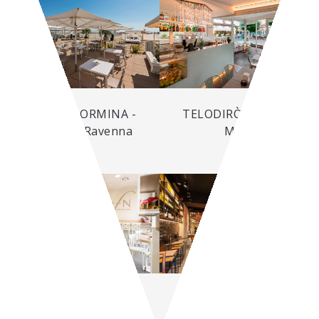
BAGNI TAORMINA -
TELODIRÒ - Gabicce
Marina di Ravenna
Mare
DOLCE FAR NIENTE -
CENTRALINO - Pesaro
Varese