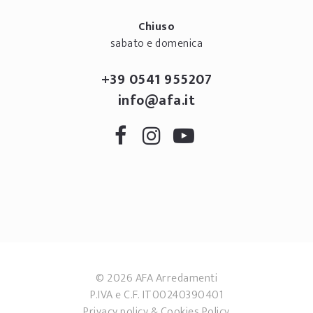
Chiuso
sabato e domenica
+39 0541 955207
info@afa.it
© 2026 AFA Arredamenti
P.IVA e C.F. IT00240390401
Privacy policy
&
Cookies Policy