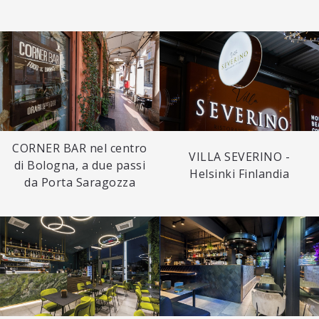
CORNER BAR nel centro
VILLA SEVERINO -
di Bologna, a due passi
Helsinki Finlandia
da Porta Saragozza