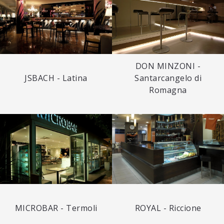
DON MINZONI -
JSBACH - Latina
Santarcangelo di
Romagna
MICROBAR - Termoli
ROYAL - Riccione