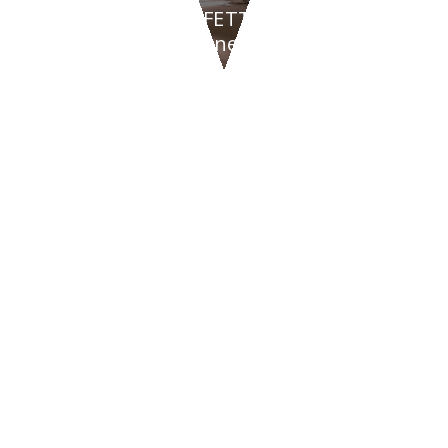
BAR & CAFFETTERIE
BYPASS - Ginevra
CONTATTI
47842
San Giovanni in Marignano
(RN)
Via Tavollo, 540
Italia