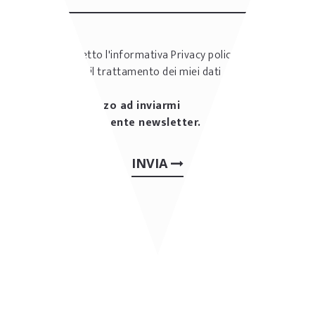
Ho letto l'informativa
Privacy policy
e
accetto il trattamento dei miei dati
personali
Autorizzo ad inviarmi
periodicamente newsletter.
INVIA
ALTRE REALIZZAZIONI: BAR
& CAFFETTERIE