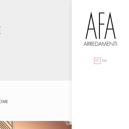
E
IT
EN
OME