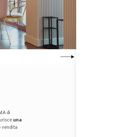
A di
turisce
una
o vendita