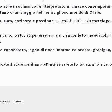
o stile neoclassico reinterpretato in chiave contempora
tano di un viaggio nel meraviglioso mondo di Ofelè
.
o, cura, pazienza e passione
alimentato dalla sola energia pos
usica, sono studiati per essere in armonia con le forme ed i colori 
o.
o cannettato, legno di noce, marmo calacatta, graniglia, 
e di stare con il naso all’insù; se sarete fortunati, all’ora del t
atsapp
E-mail