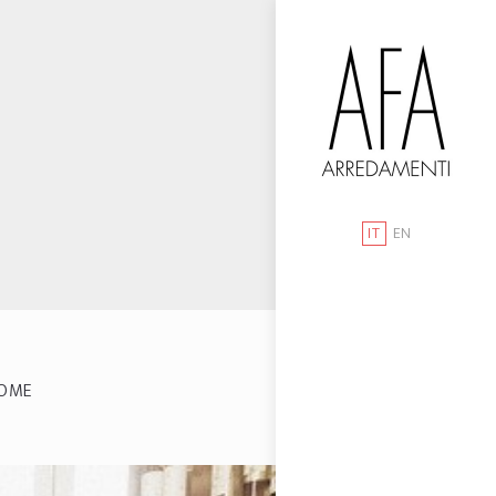
IT
EN
OME