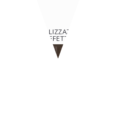
ALTRE REALIZZAZIONI: BAR
& CAFFETTERIE
BAR & CAFFETTERIE
BYPASS - Ginevra