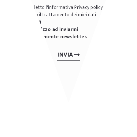
Ho letto l'informativa
Privacy policy
e
accetto il trattamento dei miei dati
personali
Autorizzo ad inviarmi
periodicamente newsletter.
INVIA
ALTRE REALIZZAZIONI: BAR
& CAFFETTERIE