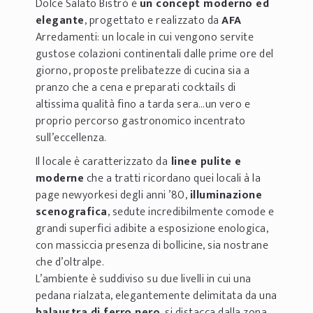
Dolce Salato Bistrò è
un concept moderno ed
elegante
, progettato e realizzato da
AFA
Arredamenti: un locale in cui vengono servite
gustose colazioni continentali dalle prime ore del
giorno, proposte prelibatezze di cucina sia a
pranzo che a cena e preparati cocktails di
altissima qualità fino a tarda sera…un vero e
proprio percorso gastronomico incentrato
sull’eccellenza.
Il locale è caratterizzato da
linee pulite e
moderne
che a tratti ricordano quei locali à la
page newyorkesi degli anni ’80,
illuminazione
scenografica
, sedute incredibilmente comode e
grandi superfici adibite a esposizione enologica,
con massiccia presenza di bollicine, sia nostrane
che d’oltralpe.
L’ambiente è suddiviso su due livelli in cui una
pedana rialzata, elegantemente delimitata da una
balaustra di ferro nero
, si distacca dalla zona