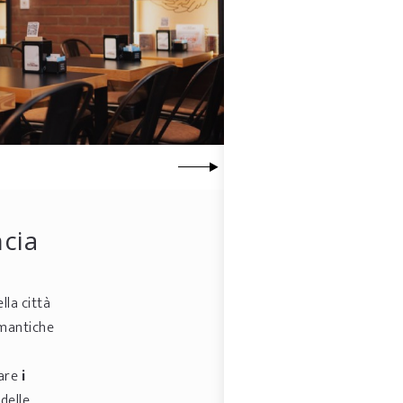
ncia
la città
romantiche
dare
i
 delle