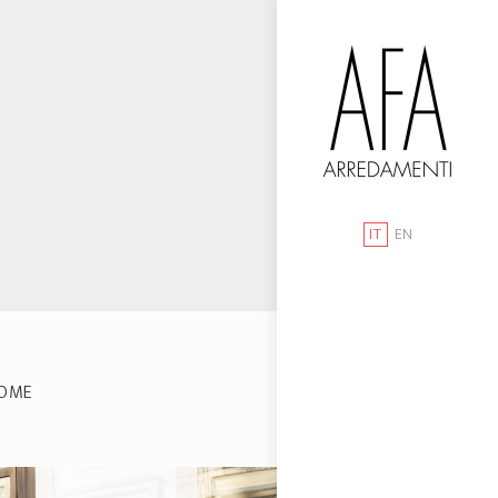
IT
EN
OME