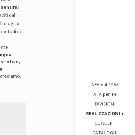
o
sentirsi
citi dal
biologica
i metodi di
ente
legno
istintivo
,
a
i crediamo,
AFA dal 1968
AFA per Te
DIVISIONI
REALIZZAZIONI
CONCEPT
CATALOGHI