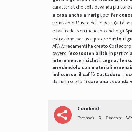
caratteristiche della bevanda più cono
a casa anche a Parigi
, per
far conos
vicinissimo Museo del Louvre.
Qui è pos
e fairtrade. Non mancano anche gli
Sp
estrazione, per assaporare
tutto il g
AFA Arredamenti ha creato
Costadoro 
ovvero l’
ecosostenibilità
: in particola
interamente riciclati. Legno, ferro,
arredandolo con materiali essenzial
indiscusso
:
il caffè Costadoro
. L'
ec
da qui la scelta di
dare una seconda vi
Condividi
Facebook
X
Pinterest
Wh