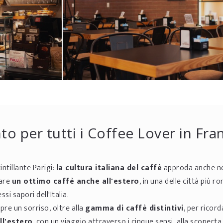
nto per tutti i Coffee Lover in Fra
ntillante Parigi:
la cultura italiana del caffè
approda anche nel
rare
un ottimo caffè anche all'estero
, in una delle città più 
si sapori dell'Italia.
re un sorriso, oltre alla
gamma di caffè distintivi
, per ricor
ll'estero
, con un viaggio attraverso i cinque sensi, alla scoperta