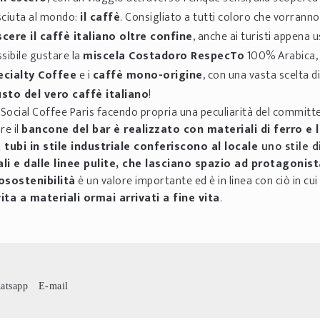
sciuta al mondo:
il caffè
. Consigliato a tutti coloro che vorrann
cere il caffè italiano oltre confine
, anche ai turisti appena us
sibile gustare la
miscela Costadoro RespecTo
100% Arabica, 
ecialty Coffee
e i
caffè mono-origine
, con una vasta scelta d
usto del vero caffè italiano
!
Social Coffee Paris facendo propria una peculiarità del committ
re il
bancone del bar è realizzato con materiali di ferro e 
 tubi in stile industriale conferiscono al locale
uno stile d
i e dalle linee pulite, che lasciano spazio ad protagonist
osostenibilità
è un valore importante ed è in linea con ciò in cu
ta a materiali ormai arrivati a fine vita
.
atsapp
E-mail