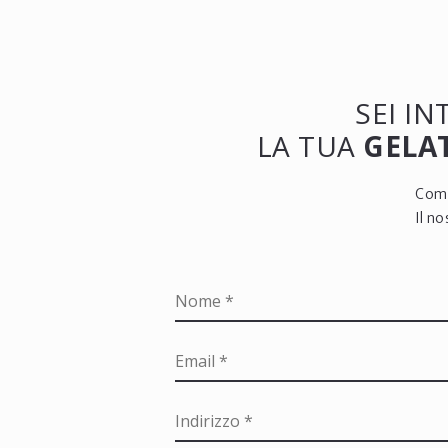
SEI I
LA TUA
GELAT
Comp
Il n