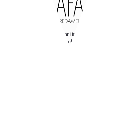
47842
San Giovanni in Marignano
(RN)
Via Tavollo, 540
Italia
Aperto
dal lunedi al venerdì
dalle 8-12 / 14-18
Chiuso
sabato e domenica
+39 0541 955207
info@afa.it