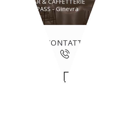
BAR & CAFFETTERIE
BYPASS - Ginevra
CONTATTI
47842
San Giovanni in Marignano
(RN)
Via Tavollo, 540
Italia