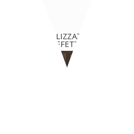
ALTRE REALIZZAZIONI: BAR
& CAFFETTERIE
BAR & CAFFETTERIE
BYPASS - Ginevra