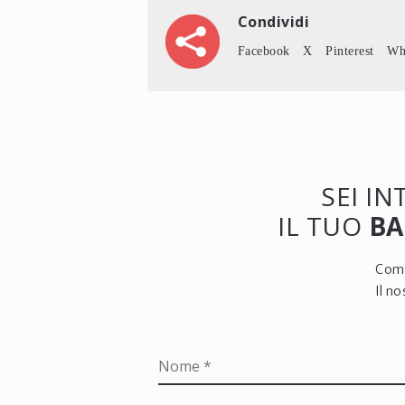
Condividi
Facebook
X
Pinterest
Wh
SEI I
IL TUO
BA
Comp
Il n