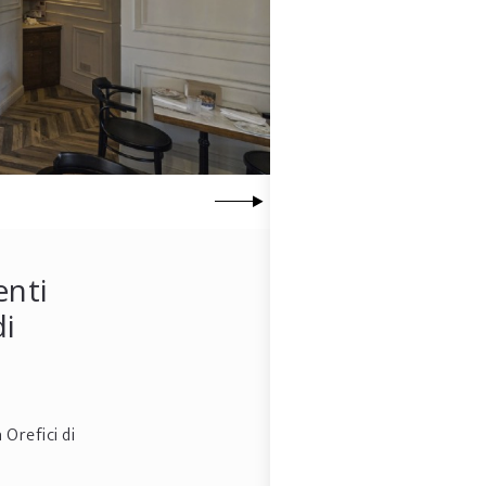
enti
di
 Orefici di