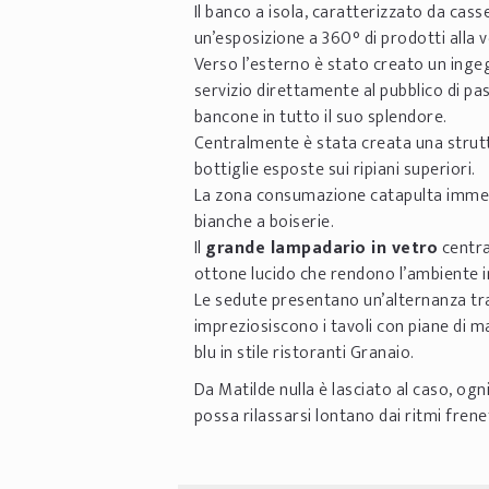
Il banco a isola, caratterizzato da cass
un’esposizione a 360° di prodotti alla v
Verso l’esterno è stato creato un ingeg
servizio direttamente al pubblico di pa
bancone in tutto il suo splendore.
Centralmente è stata creata una strutt
bottiglie esposte sui ripiani superiori.
La zona consumazione catapulta immedia
bianche a boiserie.
Il
grande lampadario in vetro
centra
ottone lucido che rendono l’ambiente i
Le sedute presentano un’alternanza tra
impreziosiscono i tavoli con piane di 
blu in stile ristoranti Granaio.
Da Matilde nulla è lasciato al caso, ogn
possa rilassarsi lontano dai ritmi frene