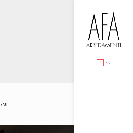
IT
EN
OME