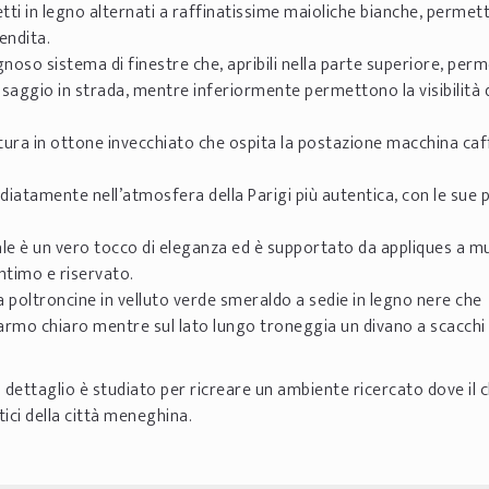
etti in legno alternati a raffinatissime maioliche bianche, permet
endita.
noso sistema di finestre che, apribili nella parte superiore, perm
ssaggio in strada, mentre inferiormente permettono la visibilità 
ura in ottone invecchiato che ospita la postazione macchina caf
tamente nell’atmosfera della Parigi più autentica, con le sue p
le è un vero tocco di eleganza ed è supportato da appliques a mu
ntimo e riservato.
 poltroncine in velluto verde smeraldo a sedie in legno nere che
marmo chiaro mentre sul lato lungo troneggia un divano a scacchi 
i dettaglio è studiato per ricreare un ambiente ricercato dove il c
tici della città meneghina.