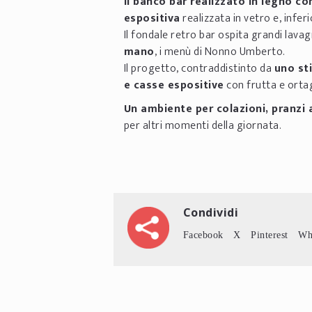
Il banco bar realizzato in legno co
espositiva
realizzata in vetro e, infe
Il fondale retro bar ospita grandi lava
mano
, i menù di Nonno Umberto.
Il progetto, contraddistinto da
uno sti
e casse espositive
con frutta e ortag
Un ambiente per colazioni, pranzi 
per altri momenti della giornata.
Condividi
Facebook
X
Pinterest
Wh