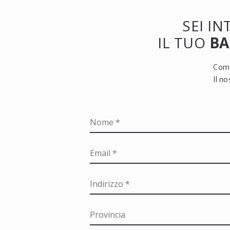
SEI I
IL TUO
BA
Comp
Il n