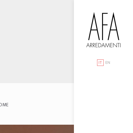
IT
EN
OME