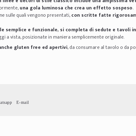
n linee e decori di stile classico include una ampissima ve
riormente,
una gola luminosa che crea un effetto sospeso
.
gne sulle quali vengono presentati,
con scritte fatte rigorosa
le semplice e funzionale, si completa di sedute e tavoli i
gi a vista, posizionate in maniera semplicemente originale.
anche gluten free ed apertivi
, da consumare al tavolo o da po
atsapp
E-mail