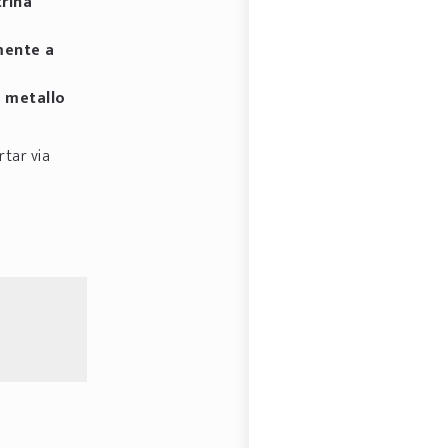
trina
mente a
n metallo
rtar via