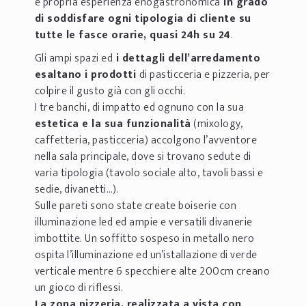
e propria esperienza enogastronomica
in grado
di soddisfare ogni tipologia di cliente su
tutte le fasce orarie, quasi 24h su 24
.
Gli ampi spazi ed
i dettagli dell’arredamento
esaltano i prodotti
di pasticceria e pizzeria, per
colpire il gusto già con gli occhi.
I tre banchi, di impatto ed ognuno con la sua
estetica e la sua funzionalità
(mixology,
caffetteria, pasticceria) accolgono l’avventore
nella sala principale, dove si trovano sedute di
varia tipologia (tavolo sociale alto, tavoli bassi e
sedie, divanetti…).
Sulle pareti sono state create boiserie con
illuminazione led ed ampie e versatili divanerie
imbottite. Un soffitto sospeso in metallo nero
ospita l’illuminazione ed un’istallazione di verde
verticale mentre 6 specchiere alte 200cm creano
un gioco di riflessi.
La zona pizzeria, realizzata a vista con