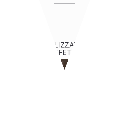
ALTRE REALIZZAZIONI: BAR
& CAFFETTERIE
BAR & CAFFETTERIE
BYPASS - Ginevra