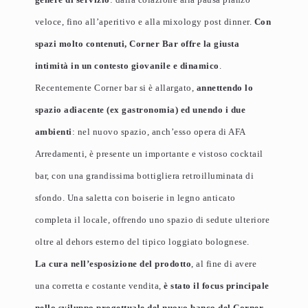
veloce, fino all’aperitivo e alla mixology post dinner.
Con
spazi molto contenuti, Corner Bar offre la giusta
intimità in un contesto giovanile e dinamico
.
Recentemente Corner bar si è allargato,
annettendo lo
spazio adiacente (ex gastronomia) ed unendo i due
ambienti
: nel nuovo spazio, anch’esso opera di AFA
Arredamenti, è presente un importante e vistoso cocktail
bar, con una grandissima bottigliera retroilluminata di
sfondo. Una saletta con boiserie in legno anticato
completa il locale, offrendo uno spazio di sedute ulteriore
oltre al dehors esterno del tipico loggiato bolognese.
La cura nell’esposizione del prodotto
, al fine di avere
una corretta e costante vendita,
è stato il focus principale
nello sviluppo progettuale del nuovo banco del Corner