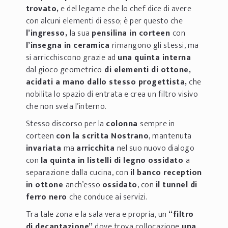
trovato,
e del legame che lo chef dice di avere
con alcuni elementi di esso; è per questo che
l’ingresso,
la sua
pensilina in corteen
con
l’insegna in ceramica
rimangono gli stessi, ma
si arricchiscono grazie ad
una quinta interna
dal gioco geometrico
di elementi di ottone,
acidati a mano dallo stesso progettista,
che
nobilita lo spazio di entrata e crea un filtro visivo
che non svela l’interno.
Stesso discorso per la
colonna
sempre in
corteen
con la scritta Nostrano
, mantenuta
invariata
ma
arricchita
nel suo nuovo dialogo
con
la quinta in listelli di legno ossidato
a
separazione dalla cucina, con
il banco reception
in ottone
anch’esso
ossidato
, con
il tunnel di
ferro nero
che conduce ai servizi.
Tra tale zona e la sala vera e propria, un
“filtro
di decantazione”
dove trova collocazione
una