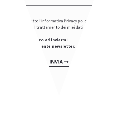
Ho letto l'informativa
Privacy policy
e
accetto il trattamento dei miei dati
personali
Autorizzo ad inviarmi
periodicamente newsletter.
INVIA
ALTRE REALIZZAZIONI:
RISTORANTI & PIZZERIE