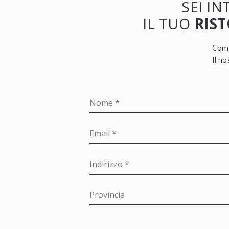
SEI I
IL TUO
RIST
Comp
Il n