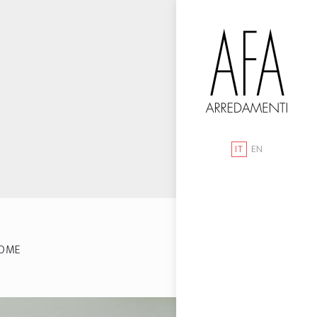
IT
EN
OME