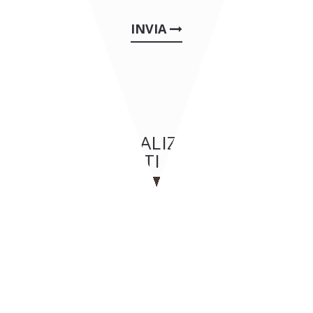
INVIA
ALTRE REALIZZAZIONI:
RISTORANTI & PIZZERIE
RISTORANTI & PIZZERIE
BYPASS - Ginevra