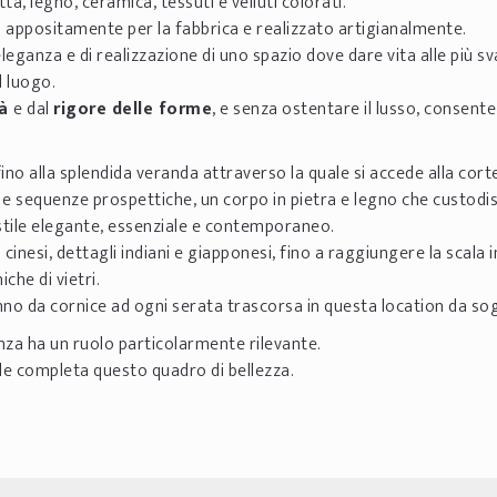
ta, legno, ceramica, tessuti e velluti colorati.
 appositamente per la fabbrica e realizzato artigianalmente.
eganza e di realizzazione di uno spazio dove dare vita alle più sv
l luogo.
tà
e dal
rigore delle forme
, e senza ostentare il lusso, consente
 fino alla splendida veranda attraverso la quale si accede alla cort
 e sequenze prospettiche, un corpo in pietra e legno che custodi
i stile elegante, essenziale e contemporaneo.
 cinesi, dettagli indiani e giapponesi, fino a raggiungere la scala 
che di vietri.
anno da cornice ad ogni serata trascorsa in questa location da so
anza ha un ruolo particolarmente rilevante.
ile completa questo quadro di bellezza.