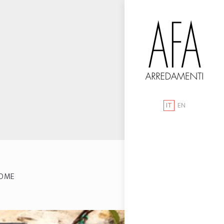
IT
EN
OME