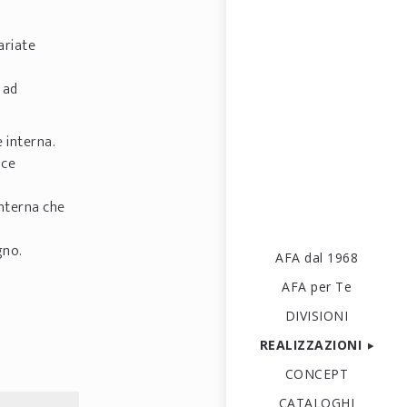
ariate
 ad
e interna.
sce
interna che
gno.
AFA dal 1968
AFA per Te
DIVISIONI
REALIZZAZIONI
CONCEPT
CATALOGHI