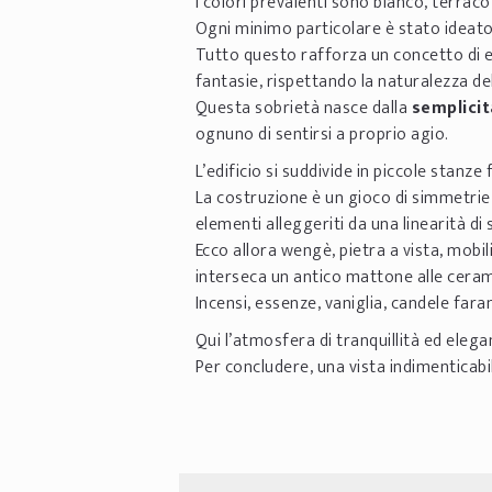
I colori prevalenti sono bianco, terracot
Ogni minimo particolare è stato ideato
Tutto questo rafforza un concetto di el
fantasie, rispettando la naturalezza de
Questa sobrietà nasce dalla
semplici
ognuno di sentirsi a proprio agio.
L’edificio si suddivide in piccole stanze
La costruzione è un gioco di simmetrie
elementi alleggeriti da una linearità d
Ecco allora wengè, pietra a vista, mobili
interseca un antico mattone alle cerami
Incensi, essenze, vaniglia, candele far
Qui l’atmosfera di tranquillità ed eleg
Per concludere, una vista indimenticab