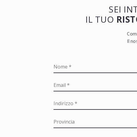
SEI I
IL TUO
RIST
Comp
Il n