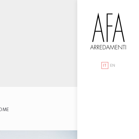
IT
EN
OME