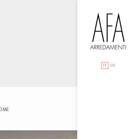
IT
EN
OME