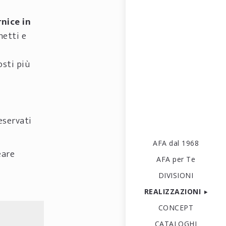
rnice in
etti e
osti più
eservati
AFA dal 1968
eare
AFA per Te
DIVISIONI
REALIZZAZIONI
CONCEPT
CATALOGHI