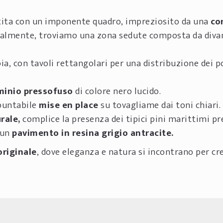
estita con un imponente quadro, impreziosito da una
co
talmente, troviamo una zona sedute composta da divan
, con tavoli rettangolari per una distribuzione dei p
uminio pressofuso
di colore nero lucido.
ppuntabile
mise en place
su tovagliame dai toni chiari.
urale,
complice la presenza dei tipici pini marittimi pr
 un
pavimento in resina grigio antracite.
originale
, dove eleganza e natura si incontrano per cr