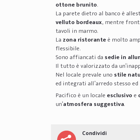
ottone brunito
.
La parete dietro al banco è all
velluto bordeaux
, mentre fron
tavoli in marmo.
La
zona ristorante
è molto ampia
flessibile.
Sono affiancati da
sedie in all
Il tutto è valorizzato da un’ina
Nel locale prevale uno
stile nat
ed integrati all’arredo stesso ed
Pacifico è un locale
esclusivo
e
un’
atmosfera suggestiva
.
Condividi