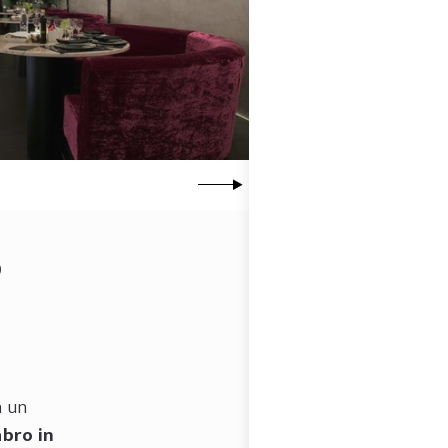
o
a un
bro in