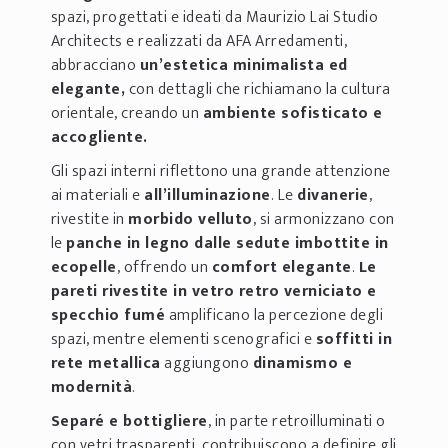
spazi, progettati e ideati da Maurizio Lai Studio
Architects e realizzati da AFA Arredamenti,
abbracciano
un’estetica minimalista ed
elegante,
con dettagli che richiamano la cultura
orientale, creando un
ambiente sofisticato e
accogliente.
Gli spazi interni riflettono una grande attenzione
ai materiali e
all’illuminazione
. Le
divanerie
,
rivestite in
morbido velluto
, si armonizzano con
le
panche in legno dalle sedute imbottite in
ecopelle
, offrendo un
comfort elegante
.
Le
pareti rivestite in vetro retro verniciato e
specchio fumé
amplificano la percezione degli
spazi, mentre elementi scenografici e
soffitti in
rete metallica
aggiungono
dinamismo e
modernità
.
Separé e bottigliere
, in parte retroilluminati o
con vetri trasparenti, contribuiscono a definire gli