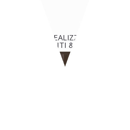
ALTRE REALIZZAZIONI:
RISTORANTI & PIZZERIE
RISTORANTI & PIZZERIE
BYPASS - Ginevra