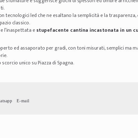
e sue sfumature e suggerisce giochi di spessori ed ombre arricche
ti.
n tecnologici led che ne esaltano la semplicità e la trasparenza, 
pazio classico.
ge l’inaspettata e
stupefacente cantina incastonata in un c
coperto ed assaporato per gradi, con toni misurati, semplici ma m
rie.
o scorcio unico su Piazza di Spagna.
atsapp
E-mail