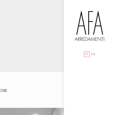
IT
EN
OME