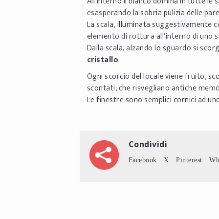
All’interno il bianco domina in tutte l
esasperando la sobria pulizia delle pare
La scala, illuminata suggestivamente co
elemento di rottura all’interno di uno s
Dalla scala, alzando lo sguardo si scor
cristallo
.
Ogni scorcio del locale viene fruito, s
scontati, che risvegliano antiche memo
Le finestre sono semplici cornici ad un
Condividi
Facebook
X
Pinterest
Wh