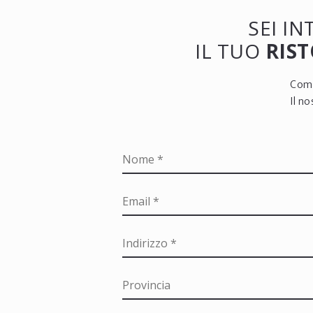
SEI I
IL TUO
RIST
Comp
Il n