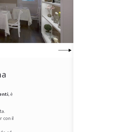
na
enti
, è
ta.
 con il