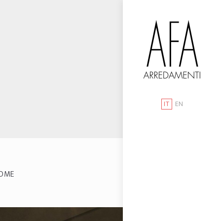
IT
EN
OME