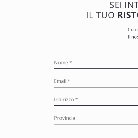
SEI I
IL TUO
RIST
Comp
Il n