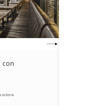
a con
l
ca osteria