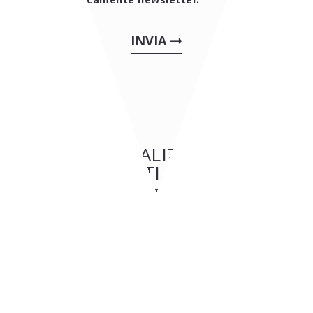
periodicamente newsletter.
INVIA
ALTRE REALIZZAZIONI:
RISTORANTI & PIZZERIE
RISTORANTI & PIZZERIE