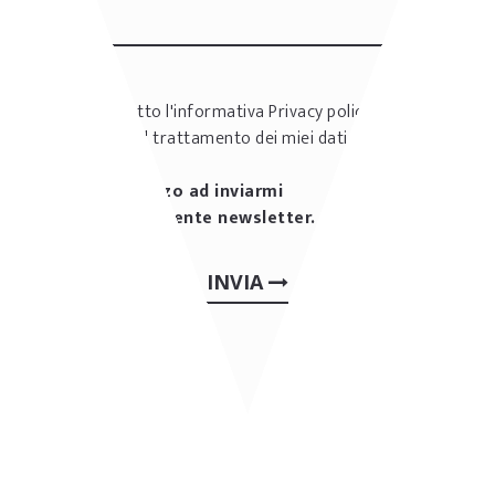
Ho letto l'informativa
Privacy policy
e
accetto il trattamento dei miei dati
personali
Autorizzo ad inviarmi
periodicamente newsletter.
INVIA
ALTRE REALIZZAZIONI:
RISTORANTI & PIZZERIE