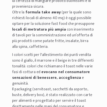
la certezza di mangiare prodotti buonissimi e di
provenienza sicura.
Oltre la
formula take away
(per la quale sono
richiesti locali di almeno 40 mq) è oggi possibile
optare per la soluzione fast food che presuppone
locali di metratura più ampia
con inserimento
di tavoli per la somministrazione ed un’offerta di
più prodotti come patate fritte, insalate, birra
alla spina, caffetteria.
I colori scelti per l'allestimento dei punti vendita
sono il giallo, il marrone e il beige in tre differenti
tonalità: colori che richiamano il toast nelle varie
fasi di cottura ed
evocano nel consumatore
sensazioni di benessere, accoglienza
e
genuinità.
Il packaging (servitoast, sacchetti da asporto,
buste, delivery box), è stato realizzato con carte
per alimenti e progettato per servire il toast
direttamente nelle mani del consumatore e