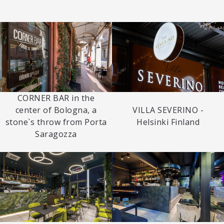
CORNER BAR in the
center of Bologna, a
VILLA SEVERINO -
stone`s throw from Porta
Helsinki Finland
Saragozza