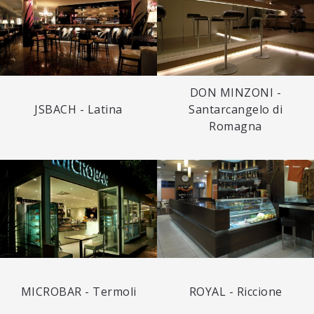
DON MINZONI -
JSBACH - Latina
Santarcangelo di
Romagna
MICROBAR - Termoli
ROYAL - Riccione