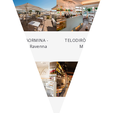
BAGNI TAORMINA -
TELODIRÒ - Gabicce
Marina di Ravenna
Mare
DOLCE FAR NIENTE -
CENTRALINO - Pesaro
Varese