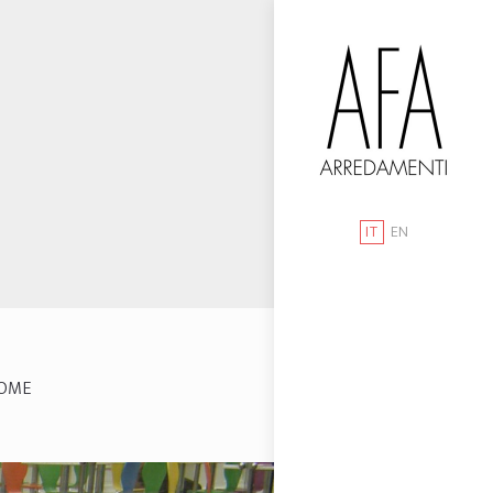
IT
EN
OME