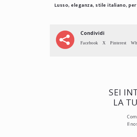
Lusso, eleganza, stile italiano, pe
Condividi
Facebook
X
Pinterest
Wh
SEI I
LA T
Comp
Il n