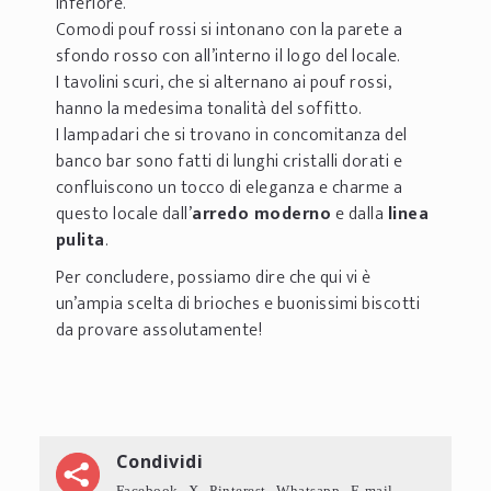
inferiore.
Comodi pouf rossi si intonano con la parete a
sfondo rosso con all’interno il logo del locale.
I tavolini scuri, che si alternano ai pouf rossi,
hanno la medesima tonalità del soffitto.
I lampadari che si trovano in concomitanza del
banco bar sono fatti di lunghi cristalli dorati e
confluiscono un tocco di eleganza e charme a
questo locale dall’
arredo moderno
e dalla
linea
pulita
.
Per concludere, possiamo dire che qui vi è
un’ampia scelta di brioches e buonissimi biscotti
da provare assolutamente!
Condividi
Facebook
X
Pinterest
Whatsapp
E-mail