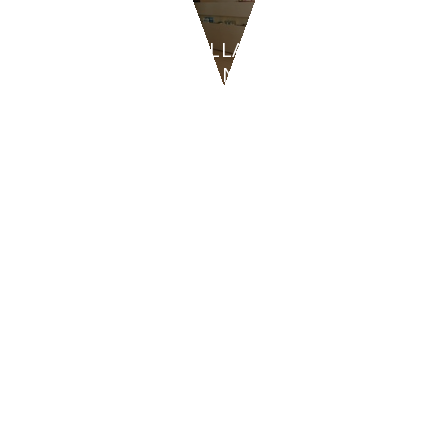
HOTEL E VILLAGGI TURISTICI
BEAUTY PLANET - Torino
CONTATTI
47842
San Giovanni in Marignano
(RN)