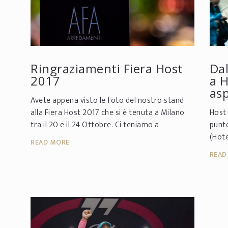
Ringraziamenti Fiera Host
Dal
2017
a H
as
Avete appena visto le foto del nostro stand
alla Fiera Host 2017 che si è tenuta a Milano
Host 
tra il 20 e il 24 Ottobre. Ci teniamo a
punto
ringraziare tutti coloro che hanno
(Hote
READ MORE
partecipato e c...
imper
READ
profe