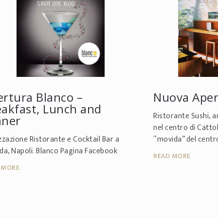
ertura Blanco –
Nuova Aper
eakfast, Lunch and
Ristorante Sushi, a
nner
nel centro di Cattol
zzazione Ristorante e Cocktail Bar a
“movida” del centro
da, Napoli. Blanco Pagina Facebook
ZIO SUSHI è anche
READ MORE
 MORE