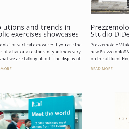
lutions and trends in
Prezzemolo 
lic exercises showcases
Studio DiD
ontal or vertical exposure? If you are the
Prezzemolo e Vital
 of a bar or a restaurant you know very
new Prezzemolo&Vi
what we are talking about. The display of
on the affluent Hi
windows in public shops is a very
combine the tradit
 MORE
READ MORE
tant aspect and ...
store with a high...