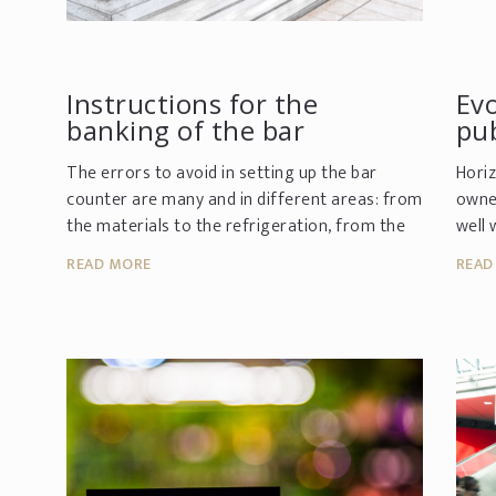
Instructions for the
Evo
banking of the bar
pub
The errors to avoid in setting up the bar
Horiz
counter are many and in different areas: from
owner
the materials to the refrigeration, from the
well 
aesthetic aspect to the internal arrangement.
shop 
READ MORE
READ
In the context of ...
impor