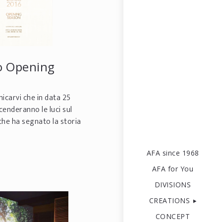
o Opening
nicarvi che in data 25
cenderanno le luci sul
che ha segnato la storia
na. Stesso mood, in una
ente rinnov...
AFA since 1968
AFA for You
DIVISIONS
CREATIONS
CONCEPT