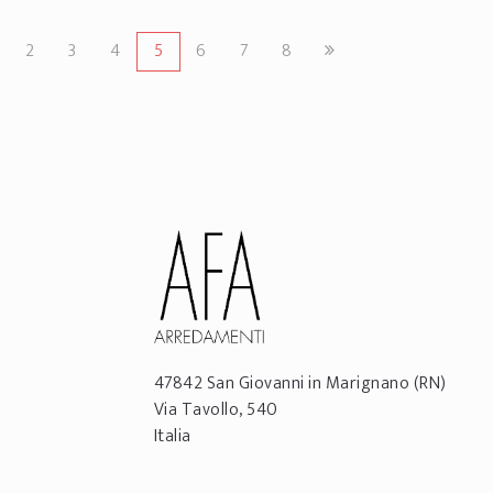
2
3
4
5
6
7
8
47842
San Giovanni in Marignano
(RN)
Via Tavollo, 540
Italia