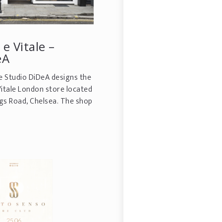
e Vitale –
eA
e Studio DiDeA designs the
tale London store located
ngs Road, Chelsea. The shop
ions of a neighbourhood