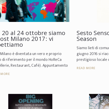
 20 al 24 ottobre siamo
Sesto Sens
ost Milano 2017: vi
Season
pettiamo
Siamo lieti di comu
Milano è diventata un vero e proprio
giugno 2016 si riac
 di riferimento per il mondo HoReCa
prestigioso locale 
llerie, Restaurant, Café). Appuntamento
della movida italia
READ MORE
dibile per tutti gli operatori
location completam
 MORE
ssionali del s...