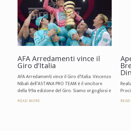
AFA Arredamenti vince il
Ap
Giro d’Italia
Br
Di
AFA Arredamenti vince il Giro d’Italia. Vincenzo
Nibali dell’ASTANA PRO TEAM è il vincitore
Reali
della 99a edizione del Giro. Siamo orgogliosi e
Proci
grati di aver realizzato il motorho...
READ MORE
READ