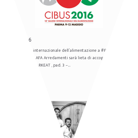
Cibus 2016
#‎CIBUS‬ salone internazionale dell’alimentazione a ‪#Parma‬ dal 9 al
12 maggio 2016 AFA Arredamenti sarà lieta di accogliervi presso il
proprio spazio MARKEAT , pad. 3 –...
READ MORE