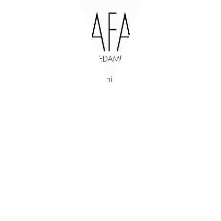
47842
San Giovanni in Marignano
(RN)
Via Tavollo, 540
Italia
Aperto
dal lunedi al venerdì
dalle 8-12 / 14-18
Chiuso
sabato e domenica
+39 0541 955207