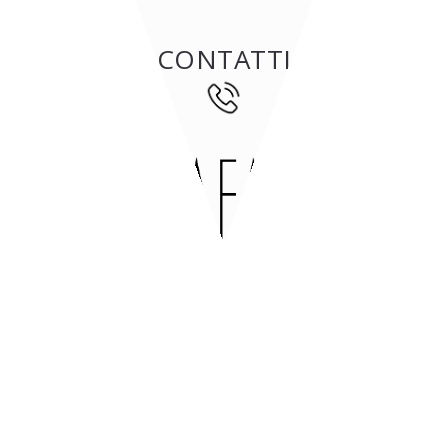
CONTATTI
47842
San Giovanni in Marignano
(RN)
Via Tavollo, 540
Italia
Aperto
dal lunedi al venerdì
dalle 8-12 / 14-18