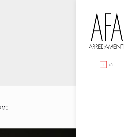
IT
EN
OME