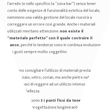
l’arredo (e nello specifico la “zona bar”) senza tener
conto delle esigenze di funzionalità estetica del locale,
nemmeno una valida gestione del locale riuscirà a
correggere un errore così grande. Anche i materiali
utilizzati meritano attenzione:
non esiste il
“materiale perfetto” con il quale costruire il
banco
, perché le tendenze sono in continua evoluzione
ed i gusti sempre molto soggettivi.
Possiamo consigliare l’utilizzo di materiali prestanti
come acciaio, vetro, corian, ma anche pietre naturali e
legno, capaci di reggere ad un utilizzo intenso senza
perdere in bellezza.
Concludendo, sono
3 i punti fissi da tenere a
mente
in una progettazione lungimirante ed efficiente