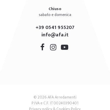
Chiuso
sabato e domenica
+39 0541 955207
info@afa.it
© 2026 AFA Arredamenti
P.IVA e C.F. IT00240390401
Privacy policy
&
Cookies Policy