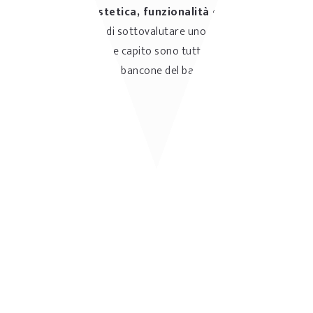
del banco bar:
estetica, funzionalità e durabilità
.
Non fate l’errore di sottovalutare uno di questi aspetti,
perché come avrete capito sono tutti fattori primari
nell’allestimento del bancone del bar.
Autore: GpStudios
Sharing Tourism
Condividi
Facebook
X
Pinterest
Whatsapp
E-mail