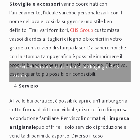
Stoviglie e accessori
vanno coordinati con
l’arredamento, l’ideale sarebbe personalizzarli con il
nome del locale, così da suggerire uno stile ben
definito. Tra i vari fornitori,
CHS Group
customizza
vassoi di ardesia, taglieri di legno e bicchieri in vetro
grazie a un servizio di stampa laser. Da sapere poi che
con la stampa tampografica è possibile imprimere il
proprio brand anche sugli articoli monouso. Obiettivo:
I servizi di personalizzazione del packaging di CHS
essere quanto più possibile riconoscibili.
Group
Servizio
A livello burocratico, è possibile aprire un’hamburgeria
sotto forma di ditta individuale, di società o di impresa
a conduzione familiare. Per vincoli normativi, l’
impresa
artigianale
può offrire il solo servizio di produzione e
vendita di panini da asporto. Diverso il caso