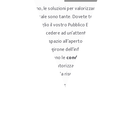
Come dicevamo, le soluzioni per valorizzare gli spazi
esterni di un locale sono tante. Dovete trovare quella
che esalta al meglio il vostro Pubblico Esercizio
.
Senza
dimenticare di procedere ad un’attenta verifica: se non
volete che il vostro spazio all’aperto si trasformi da
angolo di paradiso a girone dell’inferno, dovrete
accertarvi che sussistano le
condizioni di fattibilità
e
munirvi delle apposite autorizzazioni. Ogni contesto ha
infatti specifiche regole da rispettare.
Autore: Staff di Sharing Tourism
Sharing Tourism