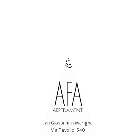
BLOG
BEER & FOOD ATTRACTION
2026
CONTATTI
47842
San Giovanni in Marignano
(RN)
Via Tavollo, 540