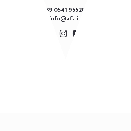
+39 0541 955207
info@afa.it
© 2026 AFA Arredamenti
P.IVA e C.F. IT00240390401
Privacy policy
&
Cookies Policy
Trasparenza
Credits