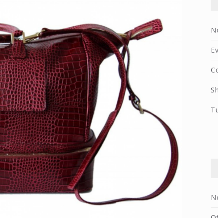
N
Ev
C
S
T
N
O