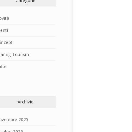
Categorie
ovità
enti
oncept
haring Tourism
utte
Archivio
ovembre 2025
ttobre 2025