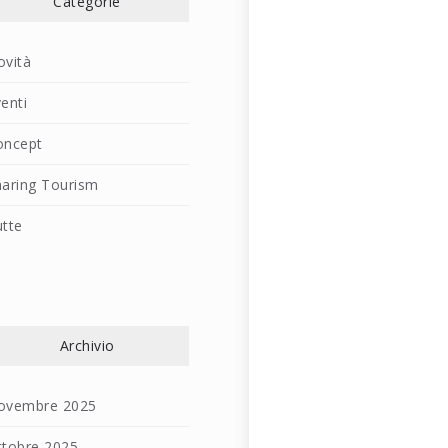
Categorie
ovità
enti
oncept
haring Tourism
utte
Archivio
ovembre 2025
ttobre 2025