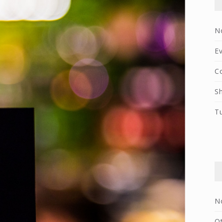
N
Ev
C
S
T
N
O