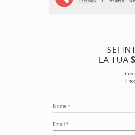
Facebook
X
Pinterest
Wh
SEI I
LA TUA
Comp
Il n