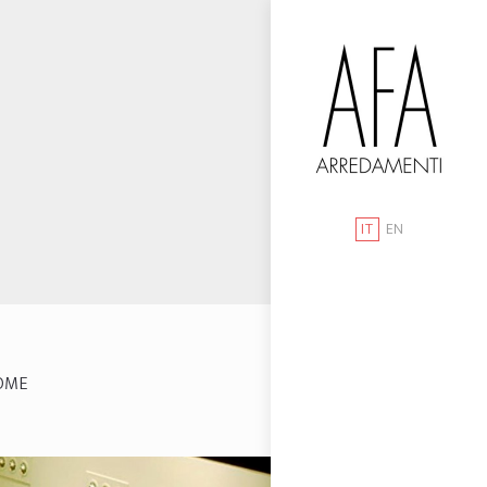
IT
EN
OME