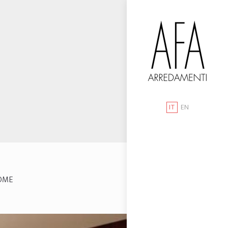
IT
EN
OME