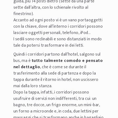
guida, più 14 posti dietro (sette da una parte
sette dall’altra, con lo schienale rivolto al
finestrino).
Accanto ad ogni posto vi è un vano portaoggetti
con la chiave, dove all’interno i corridori possono
lasciare oggetti personali, telefono, iPod…
I sedili sono reclinabili e sono distanziati in modo
tale da potersi trasformare in dei letti.
Quindi i corridori partono dall’hotel, salgono sul
bus, ma è
tutto talmente comodo e pensato
nel dettaglio
, che è come se durante il
trasferimento alla sede di partenza e dopo la
tappa durante il ritorno in hotel, non uscissero
mai dalla loro stanza.
Dopo la tappa, infatti, i corridori possono
usufruire di servizi non indifferenti, tra cui: un
bagno, tre docce, un frigo enorme, un mini-bar,
un forno a microonde e, in coda, due lettini per
massaggi che si trasformano anche in bagagliaio.