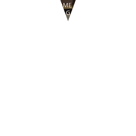
MOTORHOME
D-PERF-AIR-GARAGE
CONTATTI
47842
San Giovanni in Marignano
(RN)
Via Tavollo, 540
Italia