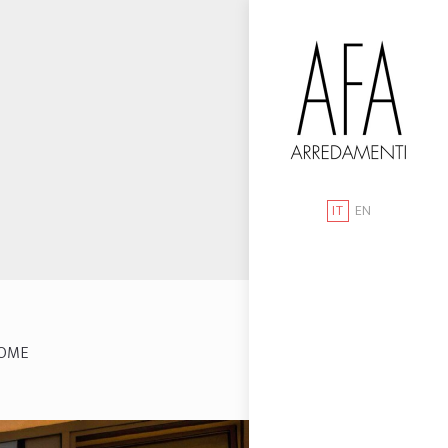
IT
EN
OME