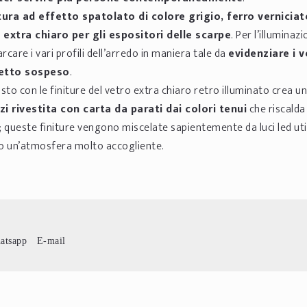
tura ad effetto spatolato di colore grigio, ferro verniciat
 extra chiaro per gli espositori delle scarpe
. Per l’illuminazi
care i vari profili dell’arredo in maniera tale da
evidenziare i v
ffetto sospeso
.
rasto con le finiture del vetro extra chiaro retro illuminato crea 
zi rivestita con carta da parati dai colori tenui
che riscalda
; queste finiture vengono miscelate sapientemente da luci led util
ndo un’atmosfera molto accogliente.
atsapp
E-mail