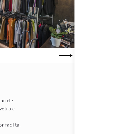
Daniele
 vetro e
r facilità,