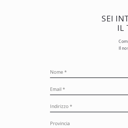
SEI I
IL
Comp
Il n