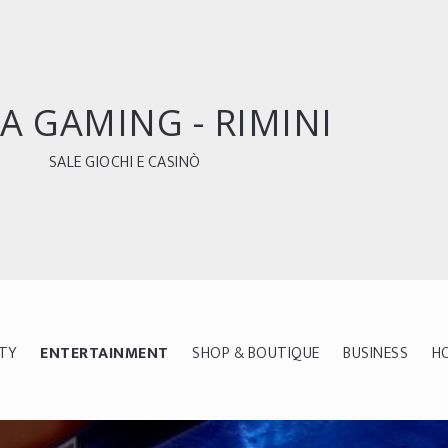
A GAMING - RIMINI
SALE GIOCHI E CASINÒ
ITY
ENTERTAINMENT
SHOP & BOUTIQUE
BUSINESS
H