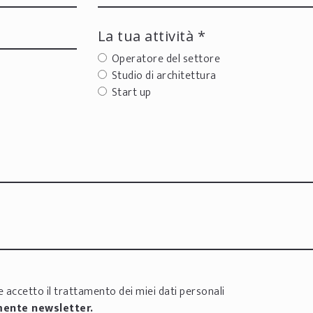
La tua attività *
Operatore del settore
Studio di architettura
Start up
 accetto il trattamento dei miei dati personali
mente newsletter.