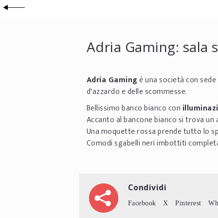
Adria Gaming: sala s
Adria Gaming
è una società con sede 
d'azzardo e delle scommesse.
Bellissimo banco bianco con
illuminaz
Accanto al bancone bianco si trova un 
Una moquette rossa prende tutto lo spa
Comodi sgabelli neri imbottiti completa
Condividi
Facebook
X
Pinterest
Wh