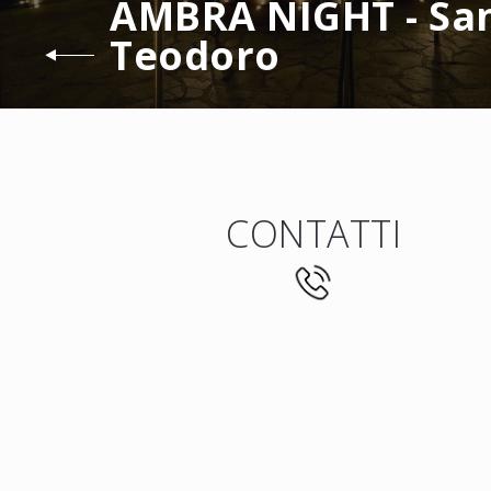
AMBRA NIGHT - Sa
Teodoro
CONTATTI