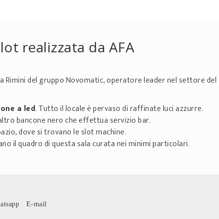
lot realizzata da AFA
a Rimini del gruppo Novomatic, operatore leader nel settore del
ione a led
. Tutto il locale è pervaso di raffinate luci azzurre.
altro bancone nero che effettua servizio bar.
zio, dove si trovano le slot machine.
no il quadro di questa sala curata nei minimi particolari.
atsapp
E-mail