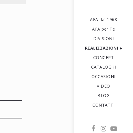
AFA dal 1968
AFA per Te
DIVISIONI
REALIZZAZIONI
CONCEPT
CATALOGHI
OCCASIONI
VIDEO
BLOG
CONTATTI