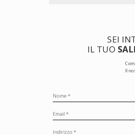
SEI I
IL TUO
SAL
Comp
Il n