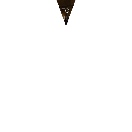
RICEVIMENTO
AMBRA NIGHT - San
Teodoro
CONTATTI
47842
San Giovanni in Marignano
(RN)